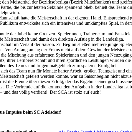
den Meistertitel der Bezirksoberliga (Bezirk Mittelfranken) und greifen
artie, die bis zur letzten Sekunde spannend blieb, behielt das Team d
itelgewinn.
Mannschaft hatte die Meisterschaft in der eigenen Hand. Entsprechend 
ublikum entwickelte sich ein intensives und umkämpftes Spiel, in de
kannte der Jubel keine Grenzen. Spielerinnen, Trainerteam und Fans feie
e Meisterschaft und damit den direkten Aufstieg in die Landesliga.
schaft im Verlauf der Saison. Zu Beginn stießen mehrere junge Spiel
rten. Von Anfang an lag der Fokus nicht auf dem Gewinn der Meistersch
die Mischung aus erfahrenen Spielerinnen und den jungen Neuzugänge
atz, ihrer Lernbereitschaft und ihren sportlichen Leistungen wurden die
ilen des Teams und trugen maßgeblich zum späteren Erfolg bei.
 sich das Team nun für Monate harter Arbeit, großen Teamgeist und ein
eisterschaft gefeiert werden konnte, war zu Saisonbeginn nicht abzu
 ist die Freude über diesen Erfolg, der das Ergebnis einer geschlossen
t. Die Vorfreude auf die kommenden Aufgaben in der Landesliga ist ber
– und das völlig verdient! Der SCA ist stolz auf euch!
ue Impulse beim SC Adelsdorf