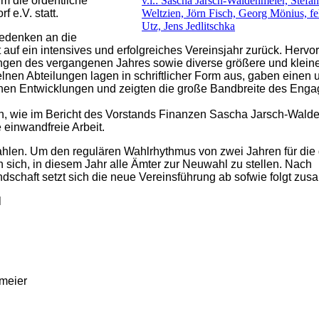
im die ordentliche
v.l.: Sascha Jarsch-Waldenmeier, Stefa
 e.V. statt.
Weltzien, Jörn Fisch, Georg Mönius, fe
Utz, Jens Jedlitschka
edenken an die
t auf ein intensives und erfolgreiches Vereinsjahr zurück. Herv
ngen des vergangenen Jahres sowie diverse größere und kleine
elnen Abteilungen lagen in schriftlicher Form aus, gaben eine
schen Entwicklungen und zeigten die große Bandbreite des Eng
inen, wie im Bericht des Vorstands Finanzen Sascha Jarsch-Wald
 einwandfreie Arbeit.
hlen. Um den regulären Wahlrhythmus von zwei Jahren für die
 sich, in diesem Jahr alle Ämter zur Neuwahl zu stellen. Nach
ndschaft setzt sich die neue Vereinsführung ab sofwie folgt zu
l
meier