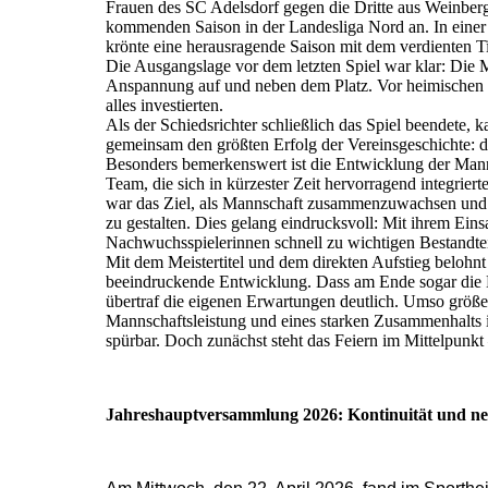
Frauen des SC Adelsdorf gegen die Dritte aus Weinberg 
kommenden Saison in der Landesliga Nord an. In einer P
krönte eine herausragende Saison mit dem verdienten T
Die Ausgangslage vor dem letzten Spiel war klar: Die 
Anspannung auf und neben dem Platz. Vor heimischen P
alles investierten.
Als der Schiedsrichter schließlich das Spiel beendete, 
gemeinsam den größten Erfolg der Vereinsgeschichte: di
Besonders bemerkenswert ist die Entwicklung der Mann
Team, die sich in kürzester Zeit hervorragend integrie
war das Ziel, als Mannschaft zusammenzuwachsen und 
zu gestalten. Dies gelang eindrucksvoll: Mit ihrem Eins
Nachwuchsspielerinnen schnell zu wichtigen Bestandte
Mit dem Meistertitel und dem direkten Aufstieg belohnt
beeindruckende Entwicklung. Dass am Ende sogar die M
übertraf die eigenen Erwartungen deutlich. Umso größer
Mannschaftsleistung und eines starken Zusammenhalts is
spürbar. Doch zunächst steht das Feiern im Mittelpunkt 
Jahreshauptversammlung 2026: Kontinuität und ne