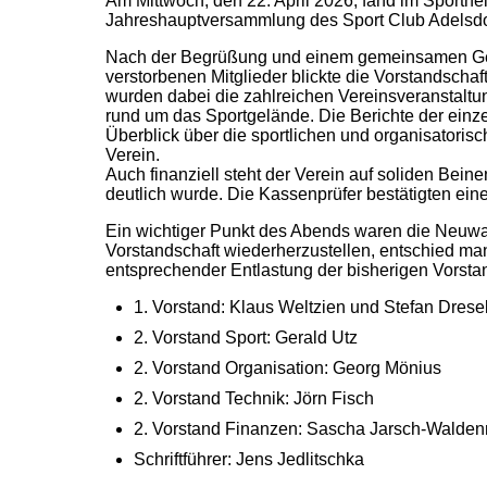
Am Mittwoch, den 22. April 2026, fand im Sporthe
Jahreshauptversammlung des Sport Club Adelsdorf
Nach der Begrüßung und einem gemeinsamen G
verstorbenen Mitglieder blickte die Vorstandschaf
wurden dabei die zahlreichen Vereinsveranstaltu
rund um das Sportgelände. Die Berichte der einz
Überblick über die sportlichen und organisatori
Verein.
Auch finanziell steht der Verein auf soliden Be
deutlich wurde. Die Kassenprüfer bestätigten eine
Ein wichtiger Punkt des Abends waren die Neuwa
Vorstandschaft wiederherzustellen, entschied man
entsprechender Entlastung der bisherigen Vorsta
1. Vorstand: Klaus Weltzien und Stefan Drese
2. Vorstand Sport: Gerald Utz
2. Vorstand Organisation: Georg Mönius
2. Vorstand Technik: Jörn Fisch
2. Vorstand Finanzen: Sascha Jarsch-Walden
Schriftführer: Jens Jedlitschka