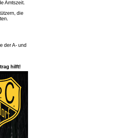
e Amtszeit.
ützern, die
ten.
e der A- und
ag hilft!