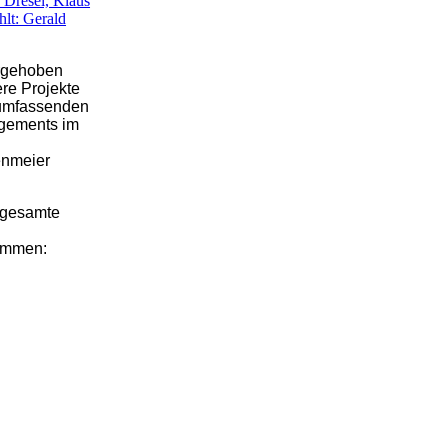
n Dresel, Klaus
hlt: Gerald
orgehoben
re Projekte
n umfassenden
agements im
enmeier
 gesamte
sammen: