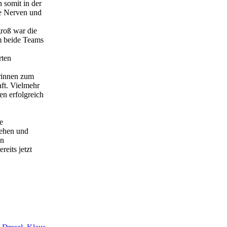
 somit in der
ie Nerven und
groß war die
m beide Teams
rten
erinnen zum
aft. Vielmehr
n erfolgreich
e
sehen und
en
eits jetzt