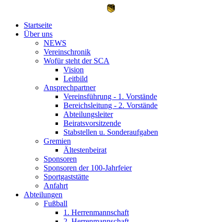
Startseite
Über uns
NEWS
Vereinschronik
Wofür steht der SCA
Vision
Leitbild
Ansprechpartner
Vereinsführung - 1. Vorstände
Bereichsleitung - 2. Vorstände
Abteilungsleiter
Beiratsvorsitzende
Stabstellen u. Sonderaufgaben
Gremien
Ältestenbeirat
Sponsoren
Sponsoren der 100-Jahrfeier
Sportgaststätte
Anfahrt
Abteilungen
Fußball
1. Herrenmannschaft
2. Herrenmannschaft