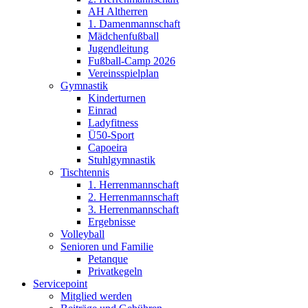
AH Altherren
1. Damenmannschaft
Mädchenfußball
Jugendleitung
Fußball-Camp 2026
Vereinsspielplan
Gymnastik
Kinderturnen
Einrad
Ladyfitness
Ü50-Sport
Capoeira
Stuhlgymnastik
Tischtennis
1. Herrenmannschaft
2. Herrenmannschaft
3. Herrenmannschaft
Ergebnisse
Volleyball
Senioren und Familie
Petanque
Privatkegeln
Servicepoint
Mitglied werden